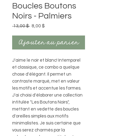
Boucles Boutons
Noirs - Palmiers
Prix
Prix
 13,00 $ 
8,00 $
original
promotionnel
Ajouter au panier
J'aime le noir et blanc! Intemporel
et classique, ce combo a quelque
chose d'élégant. Il permet un
contraste marqué, met en valeur
les motifs et accentue les formes.
J'ai choisi d'élaborer une collection
intitulée "Les Boutons Noirs",
mettant en vedette des boucles
d'oreilles simples aux motifs
minimalistes. Je suis certaine que
vous serez charmés par la