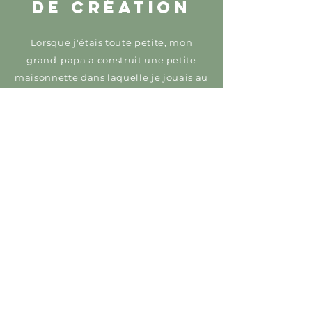
DE CRÉATION
Lorsque j'étais toute petite, mon
grand-papa a construit une petite
maisonnette dans laquelle je jouais au
magasin, au restaurant, à l'école. Au fil
des ans, ma jolie cabane de bois est
devenu mon repaire précieux où
j'aime tant me réfugier pour lire, pour
parler avec amies et maintenant, pour
créer mes bijoux
Melon Doux
. Rempli
de verdure, cet endroit est tout
simplement parfait, tout simplement
inspirant. Merci, grand-papa, d'avoir
créer pour moi ce petit refuge qui est
si cher à mes yeux.
MAGASINER LES BIJOUX MELON DOUX