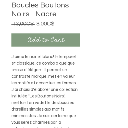
Boucles Boutons
Noirs - Nacre
Regular
Sale
 13,00C$ 
8,00C$
Price
Price
Add to Cart
J'aime le noir et blanc! Intemporel
et classique, ce combo a quelque
chose d'élégant. Il permet un
contraste marqué, met en valeur
les motifs et accentue les formes.
J'ai choisi d'élaborer une collection
intitulée "Les Boutons Noirs",
mettant en vedette des boucles
d'oreilles simples aux motifs
minimalistes. Je suis certaine que
vous serez charmés par la