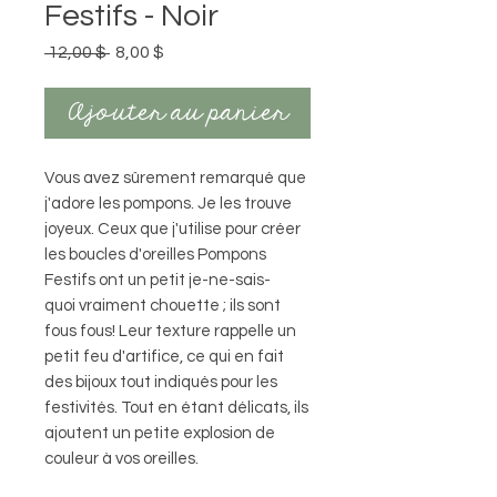
Festifs - Noir
Prix
Prix
 12,00 $ 
8,00 $
original
promotionnel
Ajouter au panier
Vous avez sûrement remarqué que
j'adore les pompons. Je les trouve
joyeux. Ceux que j'utilise pour créer
les boucles d'oreilles Pompons
Festifs ont un petit je-ne-sais-
quoi vraiment chouette ; ils sont
fous fous! Leur texture rappelle un
petit feu d'artifice, ce qui en fait
des bijoux tout indiqués pour les
festivités. Tout en étant délicats, ils
ajoutent un petite explosion de
couleur à vos oreilles.