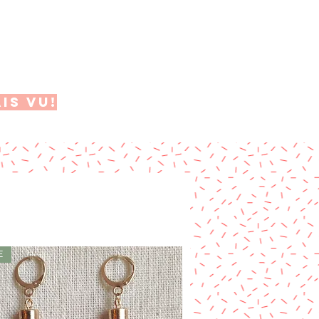
AIS VU!
E