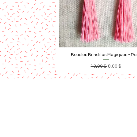
Boucles Brindilles Magiques - R
Prix original
Prix promoti
13,00 $
8,00 $