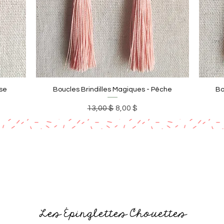
ose
Boucles Brindilles Magiques - Pêche
Bo
onnel
Prix original
Prix promotionnel
13,00 $
8,00 $
Les Épinglettes Chouettes