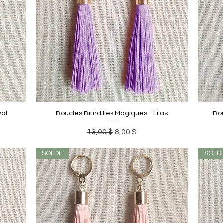
yal
Boucles Brindilles Magiques - Lilas
Bou
Prix original
Prix promotionnel
13,00 $
8,00 $
SOLDE
SOLD