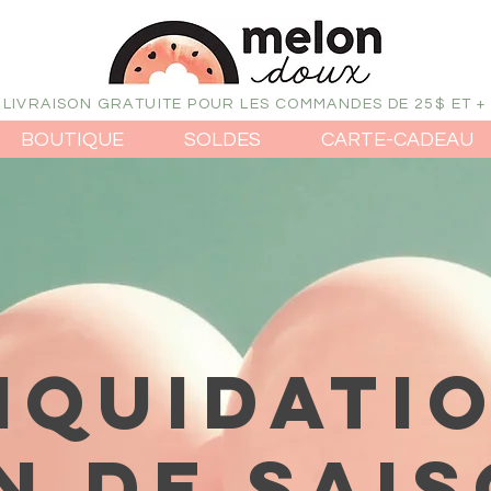
LIVRAISON GRATUITE POUR LES COMMANDES DE 25$ ET +
BOUTIQUE
SOLDES
CARTE-CADEAU
IQUIDATI
N DE SAI