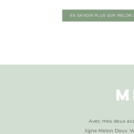
EN SAVOIR PLUS SUR MELON
M
Avec mes deux aco
ligne Melon Doux. Vo