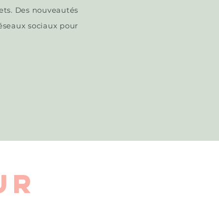
jets. Des nouveautés
réseaux sociaux pour
UR