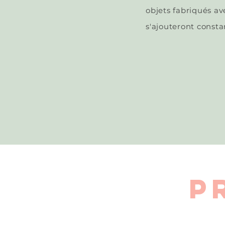
objets fabriqués av
s'ajouteront const
P