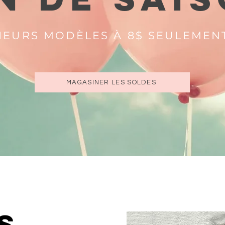
IEURS MODÈLES À 8$ SEULEMEN
MAGASINER LES SOLDES
S