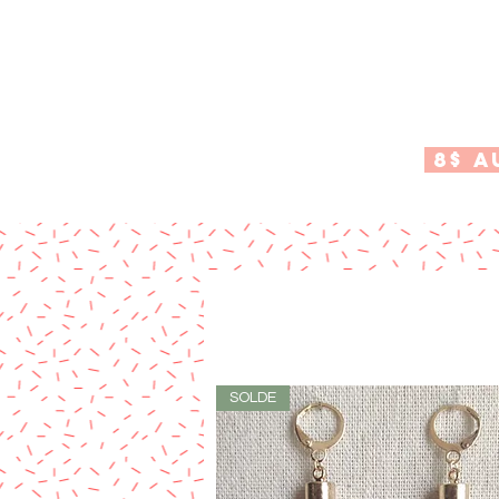
8$ au
SOLDE