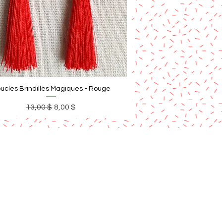
ucles Brindilles Magiques - Rouge
Prix original
Prix promotionnel
13,00 $
8,00 $