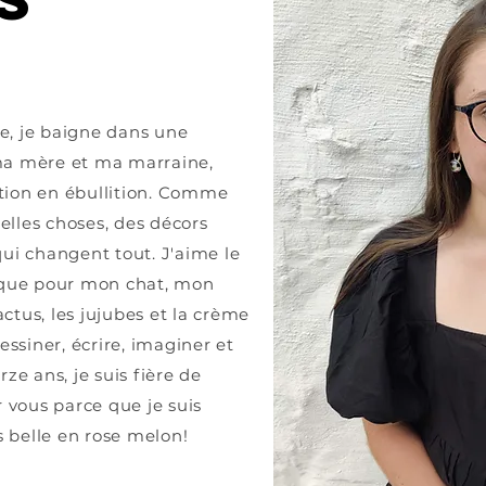
te, je baigne dans une
 ma mère et ma marraine,
tion en ébullition. Comme
elles choses, des décors
 qui changent tout. J'aime le
craque pour mon chat, mon
actus, les jujubes et la crème
ssiner, écrire, imaginer et
ze ans, je suis fière de
 vous parce que je suis
s belle en rose melon!