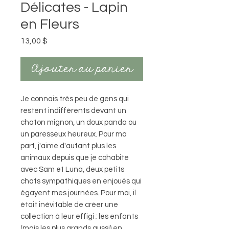
Délicates - Lapin
en Fleurs
Prix
13,00 $
Ajouter au panier
Je connais très peu de gens qui
restent indifférents devant un
chaton mignon, un doux panda ou
un paresseux heureux. Pour ma
part, j'aime d'autant plus les
animaux depuis que je cohabite
avec Sam et Luna, deux petits
chats sympathiques en enjoués qui
égayent mes journées. Pour moi, il
était inévitable de créer une
collection à leur effigi ; les enfants
(mais les plus grands aussi) en