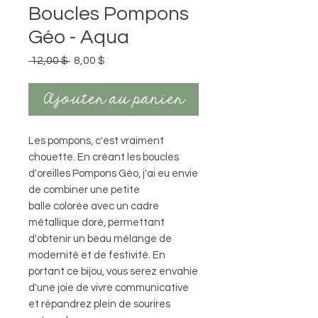
Boucles Pompons
Géo - Aqua
Prix
Prix
 12,00 $ 
8,00 $
original
promotionnel
Ajouter au panier
Les pompons, c'est vraiment
chouette. En créant les boucles
d'oreilles Pompons Géo, j'ai eu envie
de combiner une petite
balle colorée avec un cadre
métallique doré, permettant
d'obtenir un beau mélange de
modernité et de festivité. En
portant ce bijou, vous serez envahie
d'une joie de vivre communicative
et répandrez plein de sourires